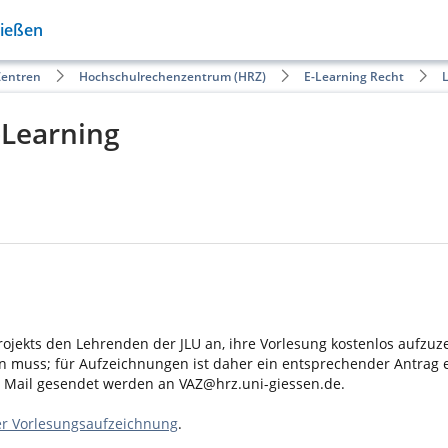
Gießen
Zentren
Hochschulrechenzentrum (HRZ)
E-Learning Recht
L
-Learning
jekts den Lehrenden der JLU an, ihre Vorlesung kostenlos aufzuzeic
n muss; für Aufzeichnungen ist daher ein entsprechender Antrag
er Mail gesendet werden an
VAZ@hrz.uni-giessen.de
.
er Vorlesungsaufzeichnung
.