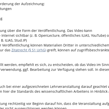
Förderung der Aufzeichnung:
ltungen
ng
nung über die Form der Veröffentlichung. Das Video kann
 Internet sichtbar (z. B. OpenLecture, öffentliches ILIAS, YouTube) 
. ILIAS, Stud.IP)
r Veröffentlichung können Materialien Dritter in unterschiedlich
nur das
Zitatrecht (§ 51 UrhG)
greift, können auf zugriffsbeschränk
ellt werden, empfiehlt es sich, zu entscheiden, ob das Video im Si
erwendung, ggf. Bearbeitung zur Verfügung stehen soll. In diesem
ch bei einer aufgezeichneten Lehrveranstaltung darauf geachtet 
n hier die Standards des wissenschaftlichen Arbeitens in Hinblick
ng rechtzeitig vor Beginn darauf hin, dass die Veranstaltung aufg
hler nicht ausgeschlossen werden können.