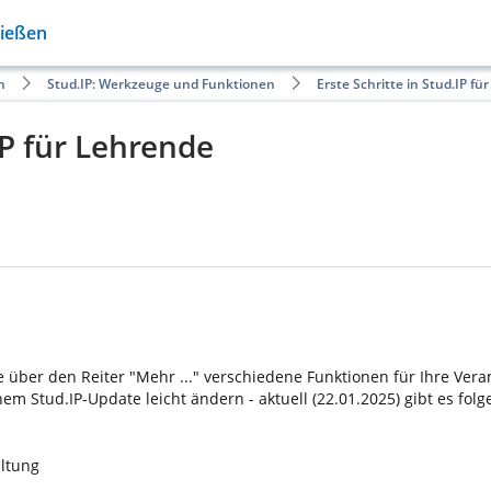
Gießen
n
Stud.IP: Werkzeuge und Funktionen
Erste Schritte in Stud.IP f
IP für Lehrende
 über den Reiter "Mehr ..." verschiedene Funktionen für Ihre Vera
m Stud.IP-Update leicht ändern - aktuell (22.01.2025) gibt es fol
altung