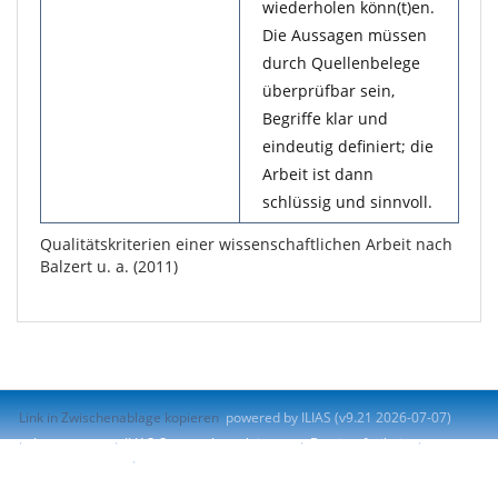
wiederholen könn(t)en.
Die Aussagen müssen
durch Quellenbelege
überprüfbar sein,
Begriffe klar und
eindeutig definiert; die
Arbeit ist dann
schlüssig und sinnvoll.
Qualitätskriterien einer wissenschaftlichen Arbeit nach
Balzert u. a. (2011)
Link in Zwischenablage kopieren
powered by ILIAS (v9.21 2026-07-07)
Impressum
ILIAS-Support kontaktieren
Barrierefreiheit
Barriere melden
Nutzungsvereinbarung