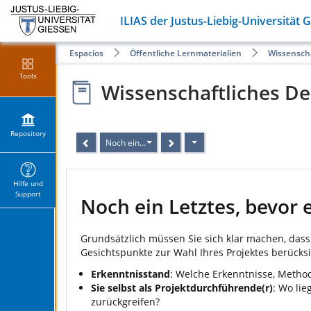
ILIAS der Justus-Liebig-Universität 
Espacios
Öffentliche Lernmaterialien
Wissensch
Tools
Wissenschaftliches D
Repository
Noch ein Letztes, bevor es tatsächlich losgeht....
Hilfe und
Support
Noch ein Letztes, bevor e
Grundsätzlich müssen Sie sich klar machen, dass 
Gesichtspunkte zur Wahl Ihres Projektes berücksi
Erkenntnisstand
: Welche Erkenntnisse, Meth
Sie selbst als Projektdurchführende(r)
: Wo li
zurückgreifen?