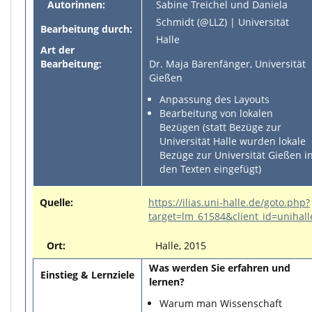
Autorinnen:
Sabine Treichel und Daniela
Schmidt (@LLZ) | Universität
Bearbeitung durch:
Halle
Art der
Bearbeitung:
Dr. Maja Bärenfänger, Universität
Gießen
Anpassung des Layouts
Bearbeitung von lokalen
Bezügen (statt Bezüge zur
Universität Halle wurden lokale
Bezüge zur Universität Gießen i
den Texten eingefügt)
Quelle:
https://ilias.uni-halle.de/goto.php?
target=lm_61584&client_id=unihall
Ort:
Halle, 2015
Was werden Sie erfahren und
Einstieg & Lernziele
lernen?
Warum man Wissenschaft