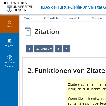
ILIAS der Justus-Liebig-Universität 
Magazin
Öffentliche Lernmaterialien
Zitation
Tools
Zitation
Magazin
2. Funktionen von Zitaten (2/2)
Hilfe und
Support
2. Funktionen von Zitate
Zitate erscheinen niema
lediglich auszuschmück
Wenn Sie sich entschiede
sollten Sie sich überle