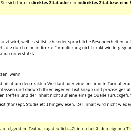
 Sie sich für ein
direktes Zitat oder
ein
indirektes Zitat bzw. eine
utzt wird, weil es stilistische oder sprachliche Besonderheiten auf
lt, die durch eine indirekte Formulierung nicht exakt wiedergege
sition unterstützt,
utzen, wenn
d nicht um den exakten Wortlaut oder eine bestimmte Formulierun
nfassen und dadurch Ihren eigenen Text knapp und präzise gestal
n treffen und der Inhalt nicht auf eine einzige Quelle zurückgefü
ext (Konzept, Studie etc.) hingewiesen. Der Inhalt wird nicht wied
 an folgendem Textauszug deutlich: „Zitieren heißt, den eigenen T