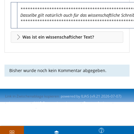
***********************************************
Dasselbe gilt natürlich auch für das wissenschaftliche Schre
***********************************************
Was ist ein wissenschafticher Text?
Bisher wurde noch kein Kommentar abgegeben.
Link in Zwischenablage kopieren
powered by ILIAS (v9.21 2026-07-07)
Impressum
ILIAS-Support kontaktieren
Barrierefreiheit
Barriere melden
Nutzungsvereinbarung