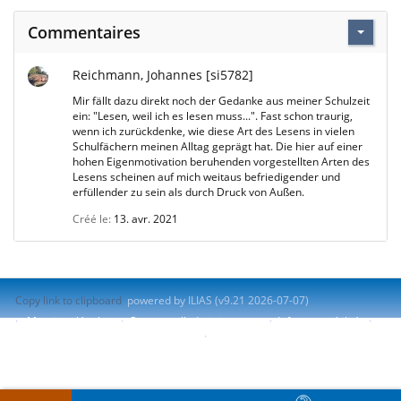
Commentaires
Reichmann, Johannes [si5782]
Mir fällt dazu direkt noch der Gedanke aus meiner Schulzeit
ein: "Lesen, weil ich es lesen muss...". Fast schon traurig,
wenn ich zurückdenke, wie diese Art des Lesens in vielen
Schulfächern meinen Alltag geprägt hat. Die hier auf einer
hohen Eigenmotivation beruhenden vorgestellten Arten des
Lesens scheinen auf mich weitaus befriedigender und
erfüllender zu sein als durch Druck von Außen.
Créé le
13. avr. 2021
Copy link to clipboard
powered by ILIAS (v9.21 2026-07-07)
Mentions légales
Contacter l'administrateur
Info accessibilité
Signaler un problème d'accessibilité
Terms of Service