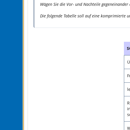
Wägen Sie die Vor- und Nachteile gegeneinander a
Die folgende Tabelle soll auf eine komprimierte 
S
Ü
F
l
R
i
s
W