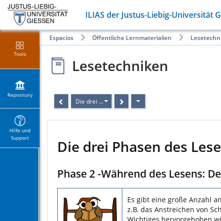
ILIAS der Justus-Liebig-Universität 
Espacios
Öffentliche Lernmaterialien
Lesetechn
Tools
Lesetechniken
Repository
Die drei Phasen des Lesens (3/5)
Hilfe und
Support
Die drei Phasen des Lese
Phase 2 -Während des Lesens: D
Es gibt eine große Anzahl a
z.B. das Anstreichen von Sc
Wichtiges hervorgehoben wi