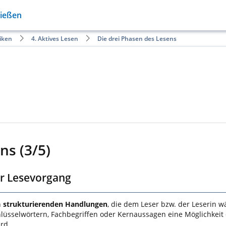
Gießen
iken
4. Aktives Lesen
Die drei Phasen des Lesens
ns (3/5)
er Lesevorgang
n
strukturierenden Handlungen
, die dem Leser bzw. der Leserin 
hlüsselwörtern, Fachbegriffen oder Kernaussagen eine Möglichkei
rd.