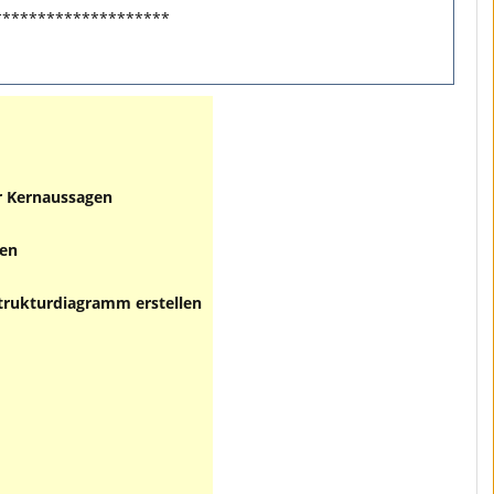
********************
r Kernaussagen
gen
Strukturdiagramm erstellen