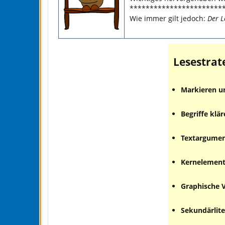
***********************
Wie immer gilt jedoch:
Der L
Lesestrat
Markieren un
Begriffe klä
Textargument
Kernelemente
Graphische V
Sekundärlit