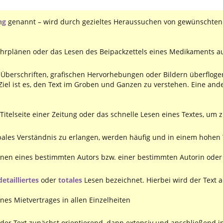
ng
genannt – wird durch gezieltes Heraussuchen von gewünschten 
ahrplänen oder das Lesen des Beipackzettels eines Medikaments a
 Überschriften, grafischen Hervorhebungen oder Bildern überflog
el ist es, den Text im Groben und Ganzen zu verstehen. Eine ande
 Titelseite einer Zeitung oder das schnelle Lesen eines Textes, um z
bales Verständnis zu erlangen, werden häufig und in einem hohen 
nen eines bestimmten Autors bzw. einer bestimmten Autorin oder 
detailliertes
oder
totales
Lesen bezeichnet. Hierbei wird der Text a
nes Mietvertrages in allen Einzelheiten
ss der Text zunächst orientierend, dann extensiv und anschließend