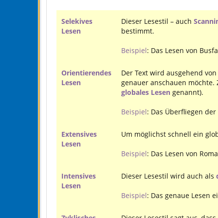
Selekives
Dieser Lesestil – auch
Scanni
Lesen
bestimmt.
Beispiel
: Das Lesen von Busf
Orientierendes
Der Text wird ausgehend von
Lesen
genauer anschauen möchte. Zi
globales Lesen
genannt).
Beispiel
: Das Überfliegen der
Extensives
Um möglichst schnell ein glo
Lesen
Beispiel
: Das Lesen von Roma
Intensives
Dieser Lesestil wird auch als
Lesen
Beispiel
: Das genaue Lesen ei
Zyklisches
Dieser Lesestil sagt aus, da