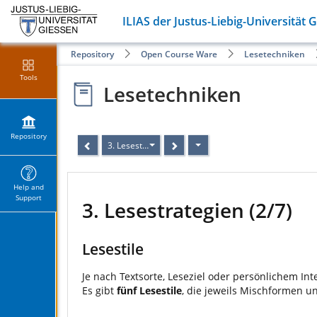
ILIAS der Justus-Liebig-Universität 
Repository
Open Course Ware
Lesetechniken
Tools
Lesetechniken
Repository
3. Lesestrategien (2/7)
Help and
Support
3. Lesestrategien (2/7)
Lesestile
Je nach Textsorte, Leseziel oder persönlichem Int
Es gibt
fünf Lesestile
, die jeweils Mischformen 