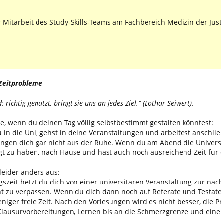
r Mitarbeit des Study-Skills-Teams am Fachbereich Medizin der Jus
Zeitprobleme
: richtig genutzt, bringt sie uns an jedes Ziel.“ (Lothar Seiwert).
äre, wenn du deinen Tag völlig selbstbestimmt gestalten könntest:
in die Uni, gehst in deine Veranstaltungen und arbeitest anschließ
gen dich gar nicht aus der Ruhe. Wenn du am Abend die Universitä
igt zu haben, nach Hause und hast auch noch ausreichend Zeit für
 leider anders aus:
szeit hetzt du dich von einer universitären Veranstaltung zur n
t zu verpassen. Wenn du dich dann noch auf Referate und Testat
weniger freie Zeit. Nach den Vorlesungen wird es nicht besser, di
 Klausurvorbereitungen, Lernen bis an die Schmerzgrenze und ein