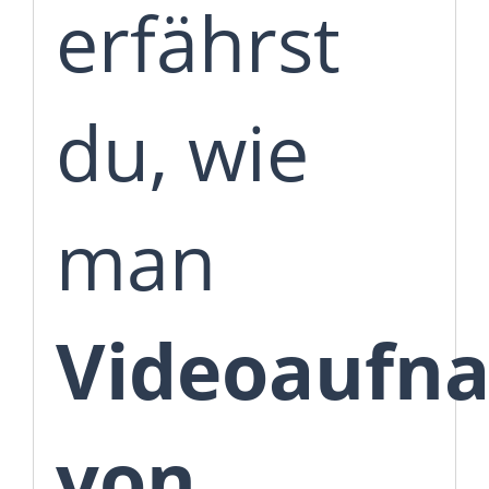
erfährst
du, wie
man
Videoaufn
von