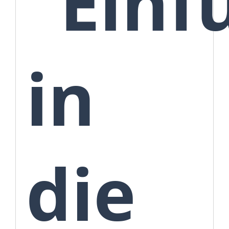
"Einf
in
die