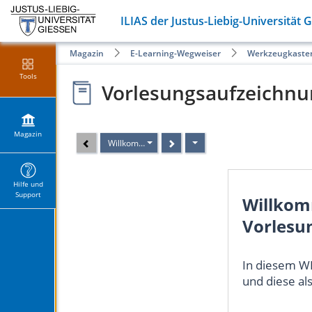
ILIAS der Justus-Liebig-Universität 
Magazin
E-Learning-Wegweiser
Werkzeugkaste
Tools
Vorlesungsaufzeichnu
Magazin
Willkommen beim WBT "Einführung in die Vorlesung
Hilfe und
Support
Willkom
Vorlesu
In diesem W
und diese al