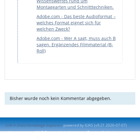
Wissenswertes rund um
Montagearten und Schnitttechniken.
Adobe.com - Das beste Audioformat –
welches Format eignet sich für
welchen Zweck?
Adobe.com - Wer A sagt, muss auch B
sagen. Ergänzendes Filmmaterial (B-
Roll)
Bisher wurde noch kein Kommentar abgegeben.
Link in Zwischenablage kopieren
powered by ILIAS (v9.21 2026-07-07)
Impressum
ILIAS-Support kontaktieren
Barrierefreiheit
Barriere melden
Nutzungsvereinbarung