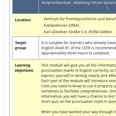
Ansprechpartner: Abteilung Forum Sprache
forum.sprachen@zfbk.uni-giessen.de
)
Zentrum für fremdsprachliche und berufs
Location:
Kompetenzen (ZfbK)
Karl-Glöckner-Straße 5 A, 35394 Gießen
Target
It is suitable for learners who already hav
group:
English (level B1 of the CEFR is recommen
approximately three hours to complete.
Learning
This module will give you all the informati
objectives:
punctuation marks in English correctly, so t
express yourself in writing clearly and effec
Each part of the module will introduce one
rules you need to know to use it properly
sentences to facilitate comprehension. On
information, you will have a chance to test
short quiz on the punctuation mark in ques
When you have worked your way through t