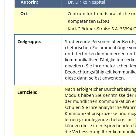
Autorin:
Dr. Ulrike Nespital
Ort:
Zentrum für fremdsprachliche un
Kompetenzen (ZfbK)
Karl-Glöckner-Straße 5 A, 35394 
Zielgruppe:
Studierende Personen aller Berufs
rhetorischen Zusammenhänge vo
und -techniken kennenlernen und 
kommunikativen Fähigkeiten verk
erweitern Sie Ihre rhetorischen K
Beobachtungsfähigkeit kommunika
diese dann selbst anwenden.
Nach erfolgreicher Durcharbeitun
Lernziele:
Moduls haben Sie Kenntnisse der 
der mündlichen Kommunikation er
schulen Sie Ihre analytische Wah
Kommunikationsprozesse und mögl
lernen grundlegende rhetorische 
können diese in entsprechenden Ü
die Verbesserung Ihrer kommunikat