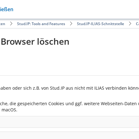
Gießen
ten
Stud.IP: Tools and Features
Stud.IP-ILIAS-Schnittstelle
C
 Browser löschen
 haben oder sich z.B. von Stud.IP aus nicht mit ILIAS verbinden kö
ache, die gespeicherten Cookies und ggf. weitere Webseiten-Daten
 macOS.