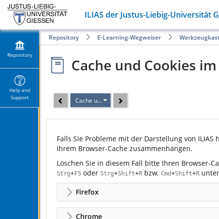
ILIAS der Justus-Liebig-Universität 
Repository
E-Learning-Wegweiser
Werkzeugkas
Repository
Cache und Cookies im
Help and
Support
Cache und Cookies im Browser löschen
Falls Sie Probleme mit der Darstellung von ILIAS
Ihrem Browser-Cache zusammenhängen.
Löschen Sie in diesem Fall bitte Ihren Browser-C
+
oder
+
+
bzw.
+
+
unter
Strg
F5
Strg
Shift
R
Cmd
Shift
R
Firefox
Chrome