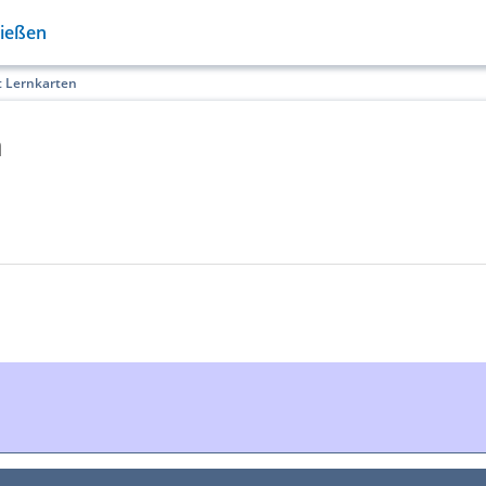
Gießen
t Lernkarten
n