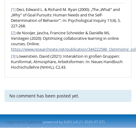
[1]
Deci, Edward L. & Richard M. Ryan (2000): „The „What“ and
„Why“ of Goal Pursuits: Human Needs and the Self-
Determination of Behavior”. In: Psychological Inquiry 11(4), S.
227-268.
[2]
de Nooijer, Jascha, Francine Schneider & Daniëlle ML
Verstegen (2020): Optimizing collaborative learning in online
courses. Online:
https://www.researchgate.net/publication/344222586_Optimizing_co
[3]
Löwenstein, David (2021): Interaktion in großen Gruppen:
Kursformat, Atmosphäre, Arbeitsformen. In: Neues Handbuch
Hochschullehre (NHHL), C2.43.
No comment has been posted yet.
Copy link to clipboard
powered by ILIAS (v9.21 2026-07-07)
Imprint
Contact System Administration
Accessibility Control Concept
Report Accessibility Issue