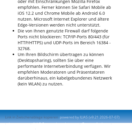
oder mit Einschränkungen Mozilla Firefox
empfohlen. Ferner können Sie Safari Mobile ab
iOS 12.2 und Chrome Mobile ab Android 6.0
nutzen. Microsoft Internet Explorer und ältere
Edge-Versionen werden nicht unterstützt.
Die von Ihnen genutzte Firewall darf folgende
Ports nicht blockieren: TCP/IP-Ports 80/443 (für
HTTP/HTTPS) und UDP-Ports im Bereich 16384 -
32768.
Um Ihren Bildschirm übertragen zu können
(Desktopsharing), sollten Sie über eine
performante Internetverbindung verfügen. Wir
empfehlen Moderatoren und Präsentatoren
darüberhinaus, ein kabelgebundenes Netzwerk
(kein WLAN) zu nutzen.
Link in Zwischenablage kopieren
powered by ILIAS (v9.21 2026-07-07)
Impressum
ILIAS-Support kontaktieren
Barrierefreiheit
Barriere melden
Nutzungsvereinbarung