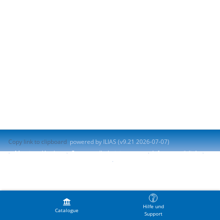
Copy link to clipboard
powered by ILIAS (v9.21 2026-07-07)
Mentions légales
Contacter l'administrateur
Info accessibilité
Signaler un problème d'accessibilité
Terms of Service
Hilfe und
Catalogue
Support