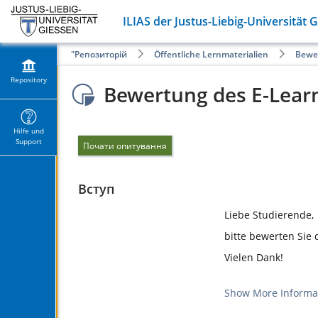
ILIAS der Justus-Liebig-Universität 
Репозиторій
Öffentliche Lernmaterialien
Bewer
Repository
Bewertung des E-Learn
Hilfe und
Support
Почати опитування
Вступ
Liebe Studierende,
bitte bewerten Sie 
Vielen Dank!
Show More Informat