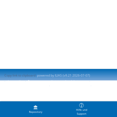
Copy link to clipboard
powered by ILIAS (v9.21 2026-07-07)
Impresión
Contactar con administrador del sistema
Accessibility Control Concept
Report Accessibility Issue
Terms of Service
Hilfe und
Repository
Support