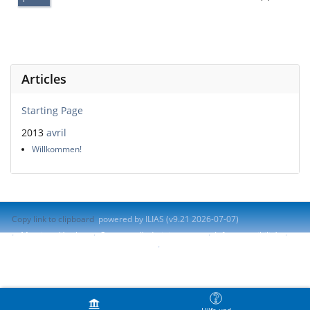
Articles
Starting Page
2013
avril
Willkommen!
Copy link to clipboard
powered by ILIAS (v9.21 2026-07-07)
Mentions légales
Contacter l'administrateur
Info accessibilité
Signaler un problème d'accessibilité
Terms of Service