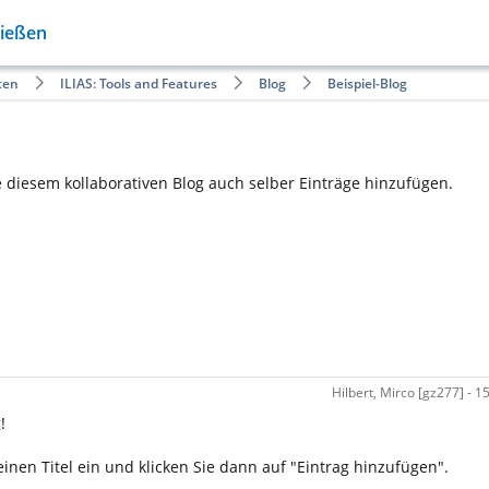
Gießen
ten
ILIAS: Tools and Features
Blog
Beispiel-Blog
e diesem kollaborativen Blog auch selber Einträge hinzufügen.
Hilbert, Mirco [gz277] - 
!
nen Titel ein und klicken Sie dann auf "Eintrag hinzufügen".