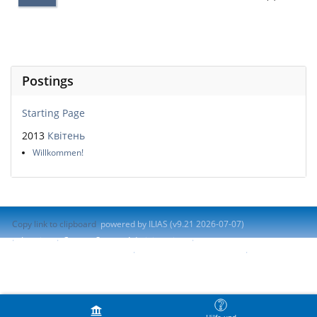
Postings
Starting Page
2013
Квітень
Willkommen!
Copy link to clipboard
powered by ILIAS (v9.21 2026-07-07)
Imprint
Contact System Administration
Accessibility Control Concept
Report Accessibility Issue
Terms of Service