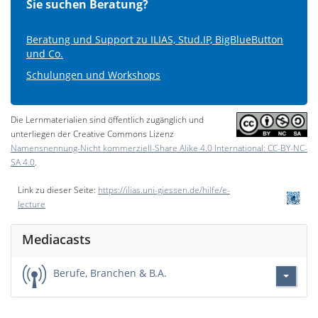
Sie suchen Beratung?
Beratung und Support zu ILIAS, Stud.IP, BigBlueButton
und Co.
Schulungen und Workshops
Die Lernmaterialien sind öffentlich zugänglich und
unterliegen der Creative Commons Lizenz
Namensnennung-Nicht kommerziell-Share Alike 4.0 International: CC-BY-NC-
SA 4.0
.
Link zu dieser Seite:
https://ilias.uni-giessen.de/hilfe/e-
lecture
Mediacasts
Berufe, Branchen & B.A.