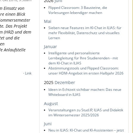
2026
Juni
Flipped Classroom: 3 Bausteine, die
m Einsatz von
Vorlesungen lebendiger machen
re einen Blick
m Sommersemester
Mai
te. Das Projekt
Sieben neue Features im KI-Chat in ILIAS: für
um (HRZ) und dem
mehr Flexibilität, Datenschutz und visuelles
tet und die
Lernen
sen
Januar
e Anlaufstelle
Intelligente und personalisierte
Lernbegleitung für Ihre Studierenden - mit
dem KI-Chat in ILIAS
Abstimmungstools und Flipped Classroom:
·
Link
unser HDM-Angebot im ersten Halbjahr 2026
2025
Dezember
Ideen in Echtzeit sichtbar machen: Das neue
Whiteboard in ILIAS
August
Veranstaltungen zu Stud.IP, ILIAS und Didaktik
im Wintersemester 2025/2026
Juni
Neu in ILIAS: KI-Chat und KI-Assistenten – jetzt