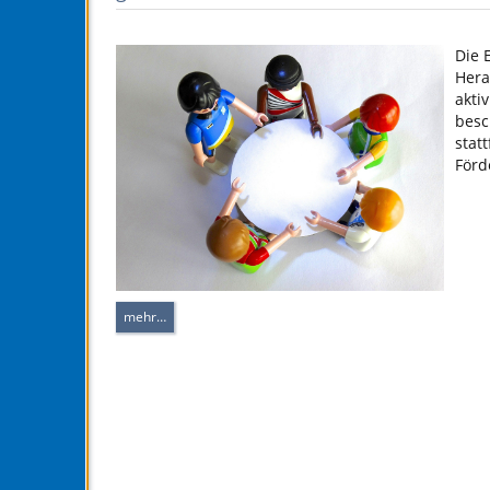
Die 
Hera
akti
besc
stat
Förd
mehr…