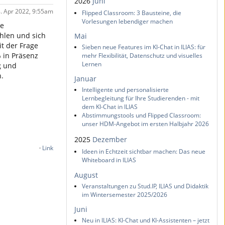
2026
Juni
8. Apr 2022, 9:55am
Flipped Classroom: 3 Bausteine, die
Vorlesungen lebendiger machen
te
ühlen und sich
Mai
it der Frage
Sieben neue Features im KI-Chat in ILIAS: für
% in Präsenz
mehr Flexibilität, Datenschutz und visuelles
Lernen
g und
.
Januar
Intelligente und personalisierte
Lernbegleitung für Ihre Studierenden - mit
dem KI-Chat in ILIAS
Abstimmungstools und Flipped Classroom:
unser HDM-Angebot im ersten Halbjahr 2026
2025
Dezember
·
Link
Ideen in Echtzeit sichtbar machen: Das neue
Whiteboard in ILIAS
August
Veranstaltungen zu Stud.IP, ILIAS und Didaktik
im Wintersemester 2025/2026
Juni
Neu in ILIAS: KI-Chat und KI-Assistenten – jetzt