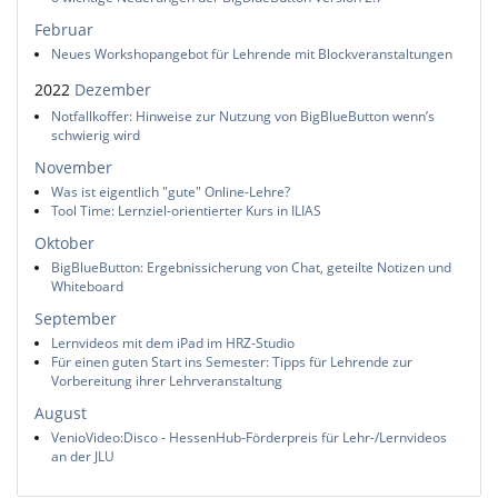
Februar
Neues Workshopangebot für Lehrende mit Blockveranstaltungen
2022
Dezember
Notfallkoffer: Hinweise zur Nutzung von BigBlueButton wenn’s
schwierig wird
November
Was ist eigentlich "gute" Online-Lehre?
Tool Time: Lernziel-orientierter Kurs in ILIAS
Oktober
BigBlueButton: Ergebnissicherung von Chat, geteilte Notizen und
Whiteboard
September
Lernvideos mit dem iPad im HRZ-Studio
Für einen guten Start ins Semester: Tipps für Lehrende zur
Vorbereitung ihrer Lehrveranstaltung
August
VenioVideo:Disco - HessenHub-Förderpreis für Lehr-/Lernvideos
an der JLU