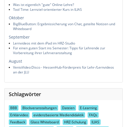
Was ist eigentlich "gute" Online-Lehre?
Tool Time: Lernziel-orientierter Kurs in ILIAS
Oktober
BigBlueButton: Ergebnissicherung von Chat, geteilte Notizen und
Whiteboard
September
Lernvideos mit dem iPad im HRZ-Studio
Für einen guten Start ins Semester: Tipps für Lehrende zur
Vorbereitung ihrer Lehrveranstaltung
August
VenioVideo:Disco - HessenHub-Förderpreis für Lehr-/Lernvideos
an der JLU
Schlagwörter
BBB
Blockveranstaltungen
Dateien
E-Learning
Erklärvideo
evidenzbasierte Mediendidaktik
FAQs
Feedback
Glass Whiteboard
HRZ-Schulung
ILIAS