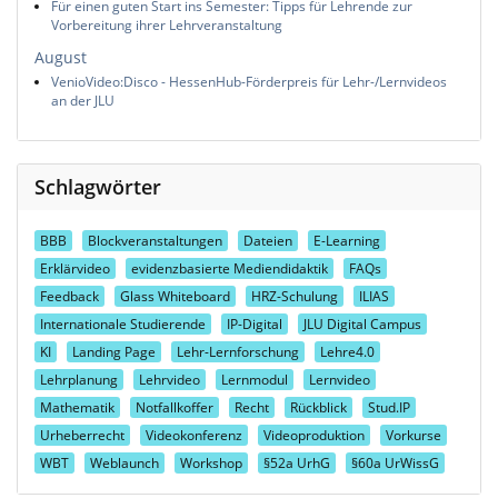
Für einen guten Start ins Semester: Tipps für Lehrende zur
Vorbereitung ihrer Lehrveranstaltung
August
VenioVideo:Disco - HessenHub-Förderpreis für Lehr-/Lernvideos
an der JLU
Schlagwörter
BBB
Blockveranstaltungen
Dateien
E-Learning
Erklärvideo
evidenzbasierte Mediendidaktik
FAQs
Feedback
Glass Whiteboard
HRZ-Schulung
ILIAS
Internationale Studierende
IP-Digital
JLU Digital Campus
KI
Landing Page
Lehr-Lernforschung
Lehre4.0
Lehrplanung
Lehrvideo
Lernmodul
Lernvideo
Mathematik
Notfallkoffer
Recht
Rückblick
Stud.IP
Urheberrecht
Videokonferenz
Videoproduktion
Vorkurse
WBT
Weblaunch
Workshop
§52a UrhG
§60a UrWissG