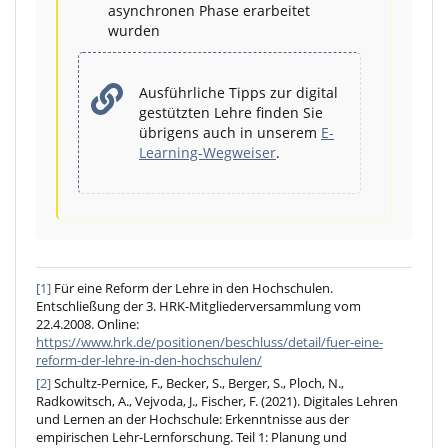
asynchronen Phase erarbeitet
wurden
Ausführliche Tipps zur digital
gestützten Lehre finden Sie
übrigens auch in unserem
E-
Learning-Wegweiser
.
[1]
Für eine Reform der Lehre in den Hochschulen.
Entschließung der 3. HRK-Mitgliederversammlung vom
22.4.2008. Online:
https://www.hrk.de/positionen/beschluss/detail/fuer-eine-
reform-der-lehre-in-den-hochschulen/
[2]
Schultz-Pernice, F., Becker, S., Berger, S., Ploch, N.,
Radkowitsch, A., Vejvoda, J., Fischer, F. (2021). Digitales Lehren
und Lernen an der Hochschule: Erkenntnisse aus der
empirischen Lehr-Lernforschung. Teil 1: Planung und