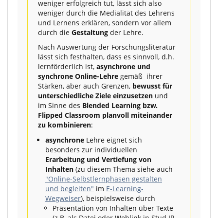
weniger erfolgreich tut, lässt sich also
weniger durch die Medialität des Lehrens
und Lernens erklären, sondern vor allem
durch die
Gestaltung
der Lehre.
Nach Auswertung der Forschungsliteratur
lässt sich festhalten, dass es sinnvoll, d.h.
lernförderlich ist,
asynchrone und
synchrone Online-Lehre
gemäß ihrer
Stärken, aber auch Grenzen,
bewusst für
unterschiedliche Ziele einzusetzen
und
im Sinne des
Blended Learning bzw.
Flipped Classroom planvoll miteinander
zu kombinieren
:
asynchrone
Lehre eignet sich
besonders zur individuellen
Erarbeitung und Vertiefung von
Inhalten
(zu diesem Thema siehe auch
"Online-Selbstlernphasen gestalten
und begleiten"
im
E-Learning-
Wegweiser
), beispielsweise durch
Präsentation von Inhalten über Texte
(z.B. als Datei oder Weblink in Stud.IP