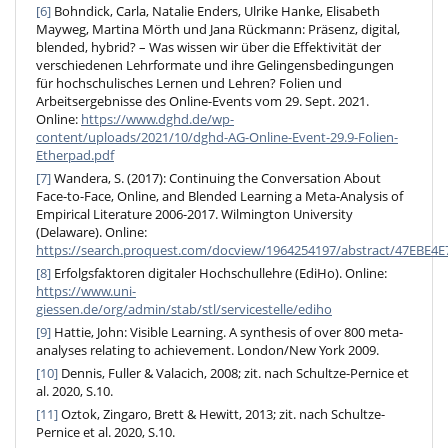
[6]
Bohndick, Carla, Natalie Enders, Ulrike Hanke, Elisabeth
Mayweg, Martina Mörth und Jana Rückmann: Präsenz, digital,
blended, hybrid? – Was wissen wir über die Effektivität der
verschiedenen Lehrformate und ihre Gelingensbedingungen
für hochschulisches Lernen und Lehren? Folien und
Arbeitsergebnisse des Online-Events vom 29. Sept. 2021.
Online:
https://www.dghd.de/wp-
content/uploads/2021/10/dghd-AG-Online-Event-29.9-Folien-
Etherpad.pdf
[7]
Wandera, S. (2017): Continuing the Conversation About
Face-to-Face, Online, and Blended Learning a Meta-Analysis of
Empirical Literature 2006-2017. Wilmington University
(Delaware). Online:
https://search.proquest.com/docview/1964254197/abstract/47EBE4
[8]
Erfolgsfaktoren digitaler Hochschullehre (EdiHo). Online:
https://www.uni-
giessen.de/org/admin/stab/stl/servicestelle/ediho
[9]
Hattie, John: Visible Learning. A synthesis of over 800 meta-
analyses relating to achievement. London/New York 2009.
[10]
Dennis, Fuller & Valacich, 2008; zit. nach Schultze-Pernice et
al. 2020, S.10.
[11]
Oztok, Zingaro, Brett & Hewitt, 2013; zit. nach Schultze-
Pernice et al. 2020, S.10.