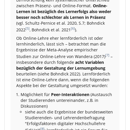
zwischen Präsenz- und Online-Format.
Online-
Lernen ist bezüglich des Lernerfolgs also weder
besser noch schlechter als Lernen in Präsenz
(vgl. Schultz-Pernice et al. 2020, S.7; Bohndick
[5]
[6]
2022
, Bohndick et al. 2021
).
Ob Online-Lehre eher lernförderlich ist oder
lernhinderlich, lässt sich – betrachtet man die
Ergebnisse der Meta-Analyse empirischer
[7]
Studien zur Online-Lehre von Wandera (2017)
–
insbesondere durch folgende
acht Variablen
bezüglich der Gestaltung der Lernumgebung
beurteilen (siehe Bohndick 2022). Lernförderlich
ist eine Online-Lehre dann, wenn die folgenden
Aspekte bei der Gestaltung umgesetzt wurden:
Möglichkeit für
Peer-Interaktionen
(Austausch
der Studierenden untereinander, z.B. in
Diskussionen)
siehe auch die Ergebnisse der bundesweiten
Studierenden- und Lehrendenbefragung
"Erfolgsfaktoren digitaler Hochschullehre
[8]