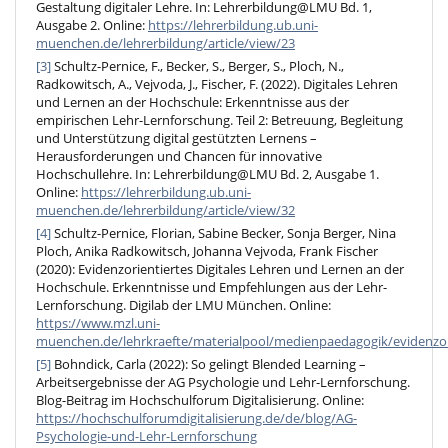
Gestaltung digitaler Lehre. In: Lehrerbildung@LMU Bd. 1,
Ausgabe 2. Online:
https://lehrerbildung.ub.uni-
muenchen.de/lehrerbildung/article/view/23
[3]
Schultz-Pernice, F., Becker, S., Berger, S., Ploch, N.,
Radkowitsch, A., Vejvoda, J., Fischer, F. (2022). Digitales Lehren
und Lernen an der Hochschule: Erkenntnisse aus der
empirischen Lehr-Lernforschung. Teil 2: Betreuung, Begleitung
und Unterstützung digital gestützten Lernens –
Herausforderungen und Chancen für innovative
Hochschullehre. In: Lehrerbildung@LMU Bd. 2, Ausgabe 1.
Online:
https://lehrerbildung.ub.uni-
muenchen.de/lehrerbildung/article/view/32
[4]
Schultz-Pernice, Florian, Sabine Becker, Sonja Berger, Nina
Ploch, Anika Radkowitsch, Johanna Vejvoda, Frank Fischer
(2020): Evidenzorientiertes Digitales Lehren und Lernen an der
Hochschule. Erkenntnisse und Empfehlungen aus der Lehr-
Lernforschung. Digilab der LMU München. Online:
https://www.mzl.uni-
muenchen.de/lehrkraefte/materialpool/medienpaedagogik/evidenzor_
[5]
Bohndick, Carla (2022): So gelingt Blended Learning –
Arbeitsergebnisse der AG Psychologie und Lehr-Lernforschung.
Blog-Beitrag im Hochschulforum Digitalisierung. Online:
https://hochschulforumdigitalisierung.de/de/blog/AG-
Psychologie-und-Lehr-Lernforschung