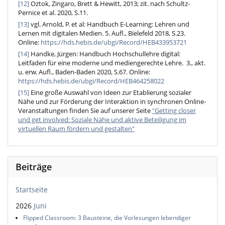
[12]
Oztok, Zingaro, Brett & Hewitt, 2013; zit. nach Schultz-
Pernice et al. 2020, S.11.
[13]
vgl. Arnold, P. et al: Handbuch E-Learning: Lehren und
Lernen mit digitalen Medien. 5. Aufl., Bielefeld 2018, S.23.
Online:
https://hds.hebis.de/ubgi/Record/HEB433953721
[14]
Handke, Jürgen: Handbuch Hochschullehre digital:
Leitfaden für eine moderne und mediengerechte Lehre. 3., akt.
u. erw. Aufl., Baden-Baden 2020, S.67. Online:
https://hds.hebis.de/ubgi/Record/HEB464258022
[15]
Eine große Auswahl von Ideen zur Etablierung sozialer
Nähe und zur Förderung der Interaktion in synchronen Online-
Veranstaltungen finden Sie auf unserer Seite
"Getting closer
und get involved: Soziale Nähe und aktive Beteiligung im
virtuellen Raum fördern und gestalten"
Beiträge
Startseite
2026
Juni
Flipped Classroom: 3 Bausteine, die Vorlesungen lebendiger