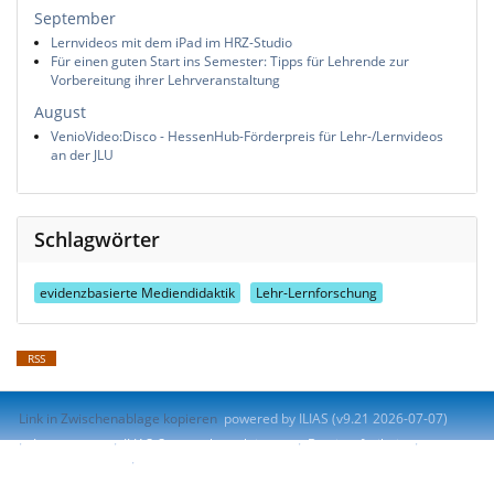
September
Lernvideos mit dem iPad im HRZ-Studio
Für einen guten Start ins Semester: Tipps für Lehrende zur
Vorbereitung ihrer Lehrveranstaltung
August
VenioVideo:Disco - HessenHub-Förderpreis für Lehr-/Lernvideos
an der JLU
Schlagwörter
evidenzbasierte Mediendidaktik
Lehr-Lernforschung
RSS
Link in Zwischenablage kopieren
powered by ILIAS (v9.21 2026-07-07)
Impressum
ILIAS-Support kontaktieren
Barrierefreiheit
Barriere melden
Nutzungsvereinbarung