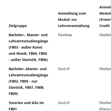
Anmel
Anmeldung zum
Modul
Modul/ zur
(Erwer
Zielgruppe
Lehrveranstaltung
Credit
Bachelor-, Master- und
FlexNow
FlexN
Lehramtsstudiengänge
(FB03 - außer Kunst
und Musik, FB04, FB05
- außer Slavistik, FB06)
Bachelor-,Master- und
Stud.IP
FlexN
Lehramtsstudiengänge
(FB02, FB05 - nur
Slavistik, FB07, FB08,
FB09)
Tutorien und AGs im
Stud.IP
FlexN
FB01
(Klaus