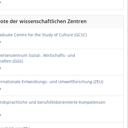
h
ote der wissenschaftlichen Zentren
aduate Centre for the Study of Culture (GCSC)
h
ertenzentrum Sozial-, Wirtschafts- und
haften (GGS)
h
ernationale Entwicklungs- und Umweltforschung (ZEU)
h
mdsprachliche und berufsfeldorientierte Kompetenzen
h