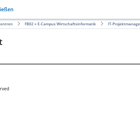
Gießen
Zentren
FB02 » E-Campus Wirtschaftsinformatik
IT-Projektmanag
t
erved