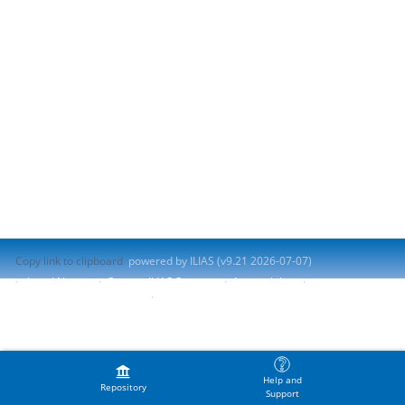
Copy link to clipboard
powered by ILIAS (v9.21 2026-07-07)
Legal Notice
Contact ILIAS Support
Accessibility
Report Accessibility Issue
Terms of Service
Help and
Repository
Support