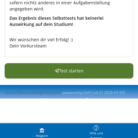
sofern nichts anderes in einer Aufgabenstellung
angegeben wird.
Das Ergebnis dieses Selbsttests hat keinerlei
Auswirkung auf dein Studium!
Wir wünschen dir viel Erfolg! :)
Dein Vorkursteam
Test starten
Link in Zwischenablage kopieren
powered by ILIAS (v9.21 2026-07-07)
Impressum
ILIAS-Support kontaktieren
Barrierefreiheit
Barriere melden
Nutzungsvereinbarung
Hilfe und
Magazin
Support