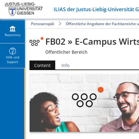
ILIAS der Justus-Liebig-Universität 
Репозиторій
Öffentliche Angebote der Fachbereiche 
Repository
FB02 » E-Campus Wirt
Öffentlicher Bereich
Hilfe und
Support
Content
Info