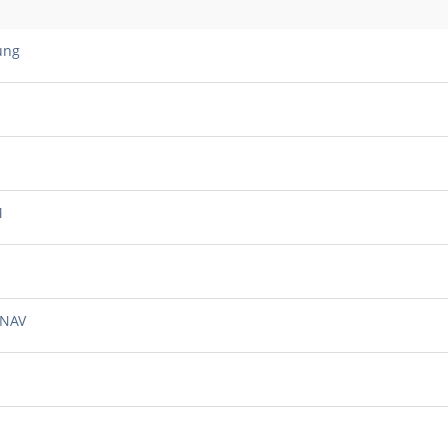
ung
M
 NAV