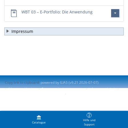
WBT 03 – E-Portfolio: Die Anwendung
Impressum
Copy link to clipboard
powered by ILIAS (v9.21 2026-07-07)
Mentions légales
Contacter l'administrateur
Info accessibilité
Signaler un problème d'accessibilité
Terms of Service
Hilfe und
Catalogue
Support