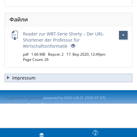
Файли
Reader zur WBT-Serie Shorty – Der URL-
Shortener der Professur für
Wirtschaftsinformatik
pdf
1.66 MB
Версія: 2
17. Вер 2020, 12:49pm
Page Count: 26
Impressum
Copy link to clipboard
powered by ILIAS (v9.21 2026-07-07)
Imprint
Contact System Administration
Accessibility Control Concept
Report Accessibility Issue
Terms of Service