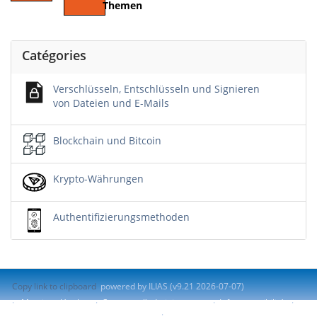
Themen
Catégories
Verschlüsseln, Entschlüsseln und Signieren
von Dateien und E-Mails
Blockchain und Bitcoin
Krypto-Währungen
Authentifizierungsmethoden
Copy link to clipboard
powered by ILIAS (v9.21 2026-07-07)
Mentions légales
Contacter l'administrateur
Info accessibilité
Signaler un problème d'accessibilité
Terms of Service