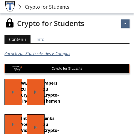
Crypto for Students
Crypto for Students
Contenu
Info
Zurück zur Startseite des E-Campus
WBT
Papers
zu
zu
Crypto-
Crypto-
Themen
Themen
Interessante
Links
YouTube-
zu
Videos
Crypto-