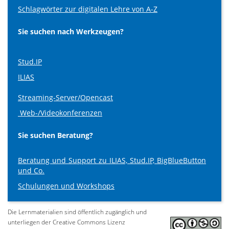
Schlagwörter zur digitalen Lehre von A-Z
Sie suchen nach Werkzeugen?
Stud.IP
ILIAS
Streaming-Server/Opencast
Web-/Videokonferenzen
Sie suchen Beratung?
Beratung und Support zu ILIAS, Stud.IP, BigBlueButton
und Co.
Schulungen und Workshops
Die Lernmaterialien sind öffentlich zugänglich und
unterliegen der Creative Commons Lizenz