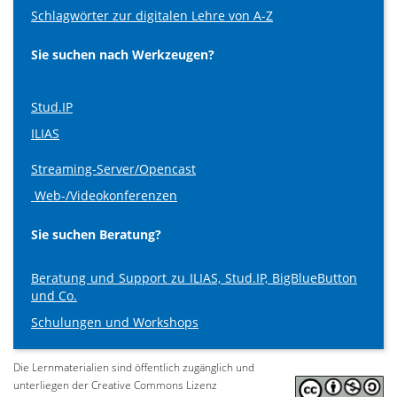
Schlagwörter zur digitalen Lehre von A-Z
Sie suchen nach Werkzeugen?
Stud.IP
ILIAS
Streaming-Server/Opencast
Web-/Videokonferenzen
Sie suchen Beratung?
Beratung und Support zu ILIAS, Stud.IP, BigBlueButton
und Co.
Schulungen und Workshops
Die Lernmaterialien sind öffentlich zugänglich und
unterliegen der Creative Commons Lizenz