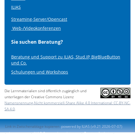
ILIAS
Streaming-Server/Opencast
Web-/Videokonferenzen
Sie suchen Beratung?
Beratung und Support zu ILIAS, Stud.IP, BigBlueButton
und Co.
Schulungen und Workshops
Die Lernmaterialien sind öffentlich zugänglich und
unterliegen der Creative Commons Lizenz
Namensnennung-Nicht kommerziell-Share Alike 4.0 International: CC-BY-NC-
SA 4.0
.
Link in Zwischenablage kopieren
powered by ILIAS (v9.21 2026-07-07)
Impressum
ILIAS-Support kontaktieren
Barrierefreiheit