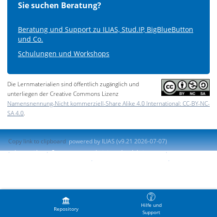
Sie suchen Beratung?
Beratung und Support zu ILIAS, Stud.IP, BigBlueButton
und Co.
Schulungen und Workshops
Die Lernmaterialien sind öffentlich zugänglich und
unterliegen der Creative Commons Lizenz
Namensnennung-Nicht kommerziell-Share Alike 4.0 International: CC-BY-NC-
SA 4.0
.
Copy link to clipboard
powered by ILIAS (v9.21 2026-07-07)
Impresión
Contactar con administrador del sistema
Accessibility Control Concept
Report Accessibility Issue
Terms of Service
Hilfe und
Repository
Support