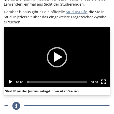
Lehrenden, einmal aus Sicht der Studierenden.
Darüber hinaus gibt es die offizielle
Stud.IP-Hilfe
, die Sie in
Stud.IP jederzeit über das eingekreiste Fragezeichen-Symbol
erreichen.
Video
Player
00:00
08:36
Stud.IP an der Justus-Liebig-Universität Gießen