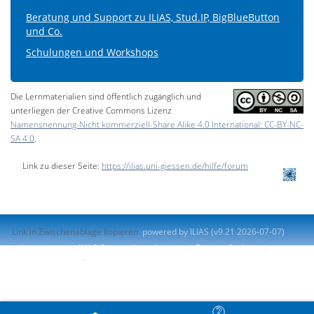
Beratung und Support zu ILIAS, Stud.IP, BigBlueButton
und Co.
Schulungen und Workshops
Die Lernmaterialien sind öffentlich zugänglich und
unterliegen der Creative Commons Lizenz
Namensnennung-Nicht kommerziell-Share Alike 4.0 International: CC-BY-NC-
SA 4.0
.
Link zu dieser Seite:
https://ilias.uni-giessen.de/hilfe/forum
Link in Zwischenablage kopieren
powered by ILIAS (v9.21 2026-07-07)
Impressum
ILIAS-Support kontaktieren
Barrierefreiheit
Barriere melden
Nutzungsvereinbarung