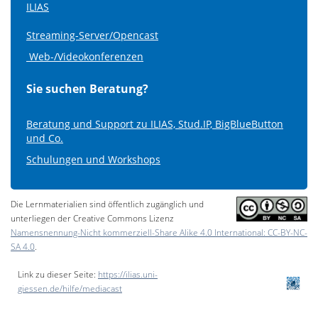
ILIAS
Streaming-Server/Opencast
Web-/Videokonferenzen
Sie suchen Beratung?
Beratung und Support zu ILIAS, Stud.IP, BigBlueButton
und Co.
Schulungen und Workshops
Die Lernmaterialien sind öffentlich zugänglich und
unterliegen der Creative Commons Lizenz
Namensnennung-Nicht kommerziell-Share Alike 4.0 International: CC-BY-NC-
SA 4.0
.
Link zu dieser Seite:
https://ilias.uni-
giessen.de/hilfe/mediacast